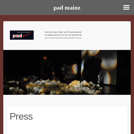
pad mainz
Skip
to
content
Press